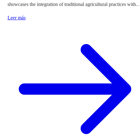
showcases the integration of traditional agricultural practices with
modern tourism experiences, posing critical questions about
Leer más
authenticity and cultural preservation amidst commercialization.