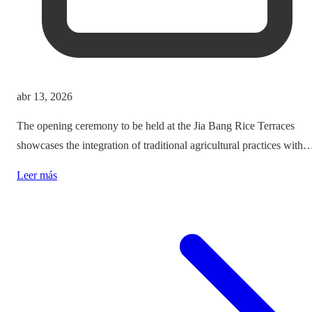
abr 13, 2026
The opening ceremony to be held at the Jia Bang Rice Terraces
showcases the integration of traditional agricultural practices with
modern tourism experiences, posing critical questions about
Leer más
authenticity and cultural preservation amidst commercialization.