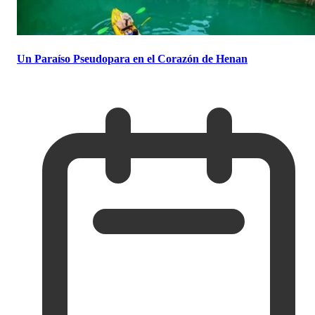
Un Paraíso Pseudopara en el Corazón de Henan