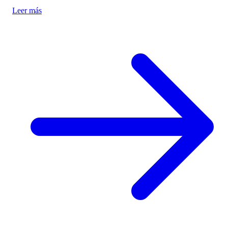
modern tourism experiences, posing critical questions about
Leer más
authenticity and cultural preservation amidst commercialization.