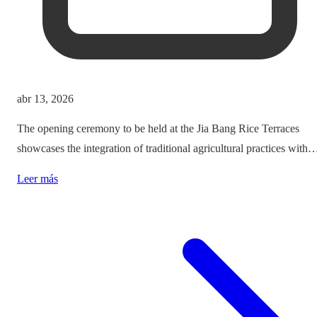
abr 13, 2026
The opening ceremony to be held at the Jia Bang Rice Terraces
showcases the integration of traditional agricultural practices with
modern tourism experiences, posing critical questions about
Leer más
authenticity and cultural preservation amidst commercialization.