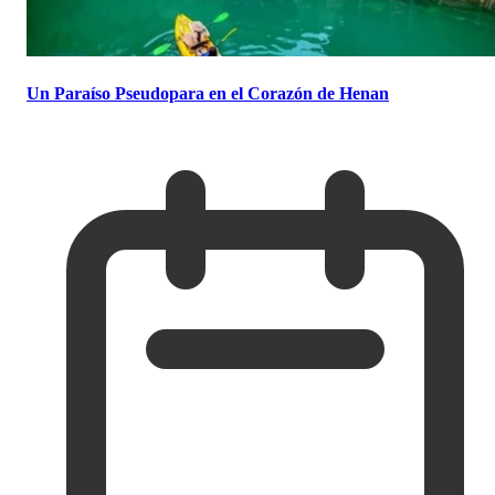
Un Paraíso Pseudopara en el Corazón de Henan