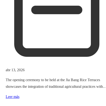
abr 13, 2026
The opening ceremony to be held at the Jia Bang Rice Terraces
showcases the integration of traditional agricultural practices with
modern tourism experiences, posing critical questions about
Leer más
authenticity and cultural preservation amidst commercialization.