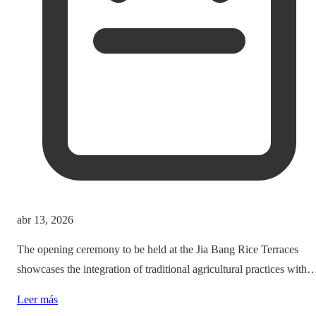
abr 13, 2026
The opening ceremony to be held at the Jia Bang Rice Terraces
showcases the integration of traditional agricultural practices with
modern tourism experiences, posing critical questions about
Leer más
authenticity and cultural preservation amidst commercialization.