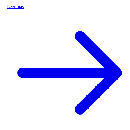
implications and the balance between immersion and authenticity.
Leer más