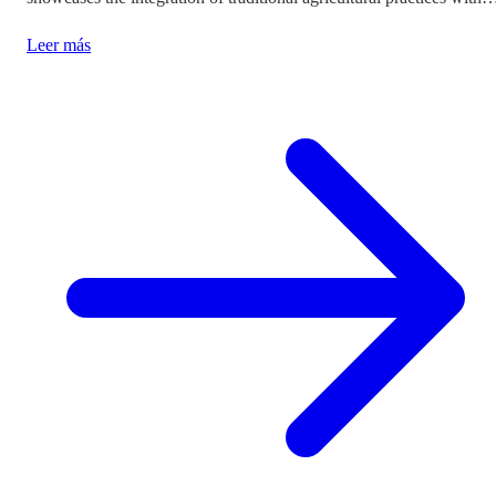
modern tourism experiences, posing critical questions about
Leer más
authenticity and cultural preservation amidst commercialization.